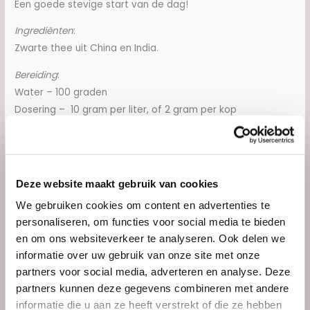
Een goede stevige start van de dag!
Ingrediënten
:
Zwarte thee uit China en India.
Bereiding
:
Water – 100 graden
Dosering – 10 gram per liter, of 2 gram per kop
Trektijd – 3 minuten
Aanvullende informatie
Deze website maakt gebruik van cookies
Gewicht
0.1 kg
We gebruiken cookies om content en advertenties te
personaliseren, om functies voor social media te bieden
Afmetingen
N/B
en om ons websiteverkeer te analyseren. Ook delen we
Kies/Klik Gewicht
50 gram, 100 gram, 150 gram
informatie over uw gebruik van onze site met onze
partners voor social media, adverteren en analyse. Deze
partners kunnen deze gegevens combineren met andere
informatie die u aan ze heeft verstrekt of die ze hebben