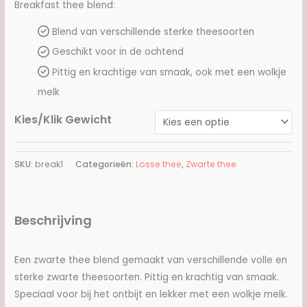
€4.00
Breakfast thee blend:
tot
Blend van verschillende sterke theesoorten
Geschikt voor in de ochtend
€12.00
Pittig en krachtige van smaak, ook met een wolkje
melk
Kies/Klik Gewicht
SKU:
break1
Categorieën:
Losse thee
,
Zwarte thee
Beschrijving
Een zwarte thee blend gemaakt van verschillende volle en
sterke zwarte theesoorten. Pittig en krachtig van smaak.
Speciaal voor bij het ontbijt en lekker met een wolkje melk.