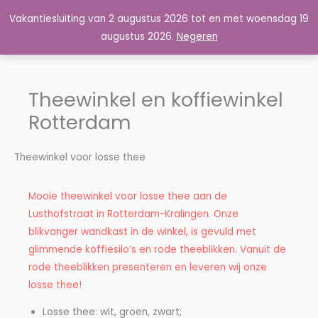
Ga
Vakantiesluiting van 2 augustus 2026 tot en met woensdag 19
Master's Tea & Coffee
naar
augustus 2026.
Negeren
de
inhoud
Theewinkel en koffiewinkel
Rotterdam
Theewinkel voor losse thee
Mooie theewinkel voor losse thee aan de
Lusthofstraat in Rotterdam-Kralingen. Onze
blikvanger wandkast in de winkel, is gevuld met
glimmende koffiesilo’s en rode theeblikken. Vanuit de
rode theeblikken presenteren en leveren wij onze
losse thee!
Losse thee: wit, groen, zwart;