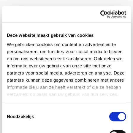
Lusthofstraat Rotterdam Kralingen
Deze website maakt gebruik van cookies
De winkel is gevestigd in de
bruisende winkelstraat
We gebruiken cookies om content en advertenties te
Lusthofstraat
in Rotterdam-Kralingen. Een levendige
personaliseren, om functies voor social media te bieden
winkelstraat met speciaalzaken als kaaswinkel,
en om ons websiteverkeer te analyseren. Ook delen we
slagers, bakkers, groenteboer, interieur- en
informatie over uw gebruik van onze site met onze
schoenwinkels. Aangevuld met landelijke ketens in
partners voor social media, adverteren en analyse. Deze
het supermarkt segment, maar ook de Hema, Blokker
partners kunnen deze gegevens combineren met andere
en Eko Plaza.
informatie die u aan ze heeft verstrekt of die ze hebben
verzameld op basis van uw gebruik van hun services.
Goed bereikbaar te voet, met de fiets en auto.
Gelegen tussen Metrostations Gerdesiaweg en
Toestemmingsselectie
Voorschoterlaan
Noodzakelijk
Eenvoudig parkeren in Gemeente Parkeer
Garage of langs de Lusthofstraat