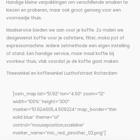
Handige kleine verpakkingen om verschillende smaken te
kiezen en proberen, maar ook groot genoeg voor een
voorraadje thuis.
Maalservice bieden we aan voor je koffie. Zo malen we
desgewenst koffie voor je cafetiere, filter, moka pot of
espressomachine. Iedere zetmethode een eigen instelling
of stand. Een handige service, maar maal koffie bij
voorkeur thuis, vlak voordat je de koffie gaat maken.
Theewinkel en koffiewinkel Lusthofstraat Rotterdam
[osm_map lat=”51.92″ lon=”4.50″ zoom=”12″
width=”100%” height=”300″
marker=”51.924605,4.509224″ map_border=”thin
solid blue” theme=”ol”
control=”mouseposition,scaleline”
marker_name=”mic_red_pinother_02.png”]