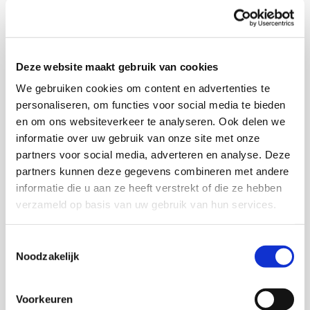
Stappen om een bestelling te plaatsen:
Stap 1 – de smaak en gewicht
Deze website maakt gebruik van cookies
Kies direct je favoriete land of smaak. Je kan
We gebruiken cookies om content en advertenties te
sorteren/filteren op milde of pittige smaken en kies daarna
personaliseren, om functies voor social media te bieden
je favoriete land of smaak. Vervolgens kies je 250 of 500
en om ons websiteverkeer te analyseren. Ook delen we
grams verpakkingen.
informatie over uw gebruik van onze site met onze
partners voor social media, adverteren en analyse. Deze
Stap 2 – bonen of gemalen koffie
partners kunnen deze gegevens combineren met andere
Geef aan of je koffiebonen wilt, of gemalen koffie. Voor je
informatie die u aan ze heeft verstrekt of die ze hebben
zetmethode, bijvoorbeeld filter, cafetiere of espresso kun
verzameld op basis van uw gebruik van hun services.
je aangeven of je de koffie gemalen wilt ontvangen. Voor
brievenbus verzending is het kiezen van 2 of 4
Toestemmingsselectie
verpakkingen het handigst. Bestel eventueel extra of ga
Noodzakelijk
door naar betalen en bestelling plaatsten. Wij verpakken
dan de gewenste koffie en sturen het toe!
Voorkeuren