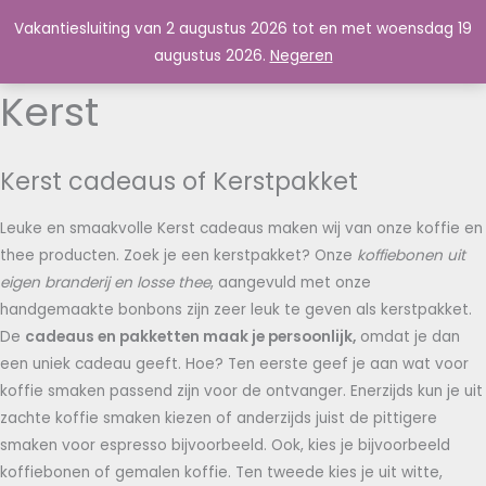
Ga
Vakantiesluiting van 2 augustus 2026 tot en met woensdag 19
Master's Tea & Coffee
naar
augustus 2026.
Negeren
de
inhoud
Kerst
Kerst cadeaus of Kerstpakket
Leuke en smaakvolle Kerst cadeaus maken wij van onze koffie en
thee producten. Zoek je een kerstpakket? Onze
koffiebonen uit
eigen branderij en losse thee
, aangevuld met onze
handgemaakte bonbons zijn zeer leuk te geven als kerstpakket.
De
cadeaus en pakketten maak je persoonlijk,
omdat je dan
een uniek cadeau geeft. Hoe? Ten eerste geef je aan wat voor
koffie smaken passend zijn voor de ontvanger. Enerzijds kun je uit
zachte koffie smaken kiezen of anderzijds juist de pittigere
smaken voor espresso bijvoorbeeld. Ook, kies je bijvoorbeeld
koffiebonen of gemalen koffie. Ten tweede kies je uit witte,