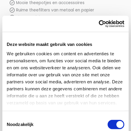
Mooie theepotjes en acccessoires
Ruime theefilters van metaal en papier
Tips en advies!
Deze website maakt gebruik van cookies
Cadeaus: wie verras ik?
We gebruiken cookies om content en advertenties te
personaliseren, om functies voor social media te bieden
en om ons websiteverkeer te analyseren. Ook delen we
Feestelijke cadeaus
maken we van onze koffie, thee en
informatie over uw gebruik van onze site met onze
chocolade producten. Koffie, chocolade en losse thee:
partners voor social media, adverteren en analyse. Deze
altijd een
perfect idee
! Wat zijn geschikte momenten voor
partners kunnen deze gegevens combineren met andere
onze cadeaus?
informatie die u aan ze heeft verstrekt of die ze hebben
Verjaardagen
verzameld op basis van uw gebruik van hun services.
Feestdagen zoals:
Moederdag
Toestemmingsselectie
Paasdagen
Noodzakelijk