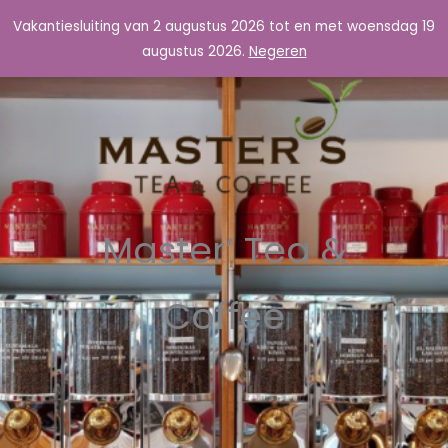
Ga
Vakantiesluiting van 2 augustus 2026 tot en met woensdag 19
Master's Tea & Coffee
naar
augustus 2026.
Negeren
de
inhoud
Master’ Tea &
Coffee